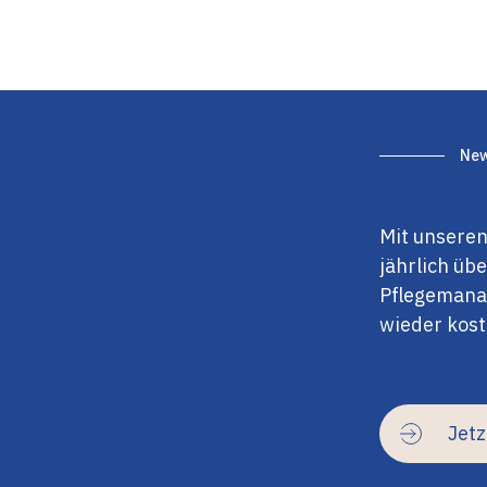
New
Mit unseren
jährlich üb
Pflegemanag
wieder kost
Jet