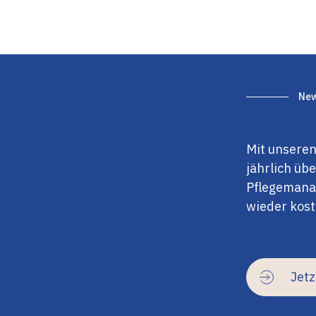
New
Mit unseren
jährlich üb
Pflegemanag
wieder kost
Jet