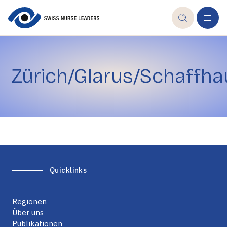
Geschäftsstelle
Partnerschaften & Mandate
Swiss Nurse Leaders-Gruppen
Zürich/Glarus/Schaffh
Mitglied werden
Publikationen
Quicklinks
Regionen
Über uns
Publikationen